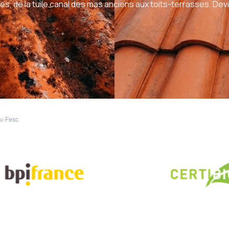
pes, de la tuile canal des mas anciens aux toits-terrasses. Dev
du-Fesc