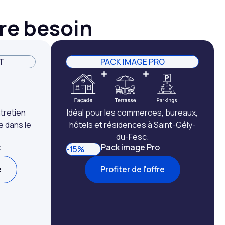
tre besoin
T
PACK IMAGE PRO
tretien
Idéal pour les commerces, bureaux,
e dans le
hôtels et résidences à Saint-Gély-
du-Fesc.
t
Pack image Pro
-15%
e
Profiter de l'offre