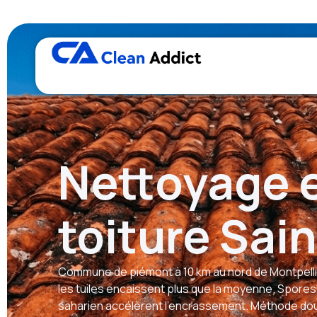
Nettoyage 
toiture Sai
Commune de piémont à 10 km au nord de Montpelli
les tuiles encaissent plus que la moyenne. Spores
saharien accélèrent l’encrassement. Méthode dou