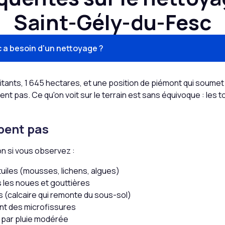
Saint-Gély-du-Fesc
c a besoin d'un nettoyage ?
itants, 1 645 hectares, et une position de piémont qui soumet 
 pas. Ce qu'on voit sur le terrain est sans équivoque : les toit
pent pas
on si vous observez :
tuiles (mousses, lichens, algues)
s les noues et gouttières
s (calcaire qui remonte du sous-sol)
ent des microfissures
 par pluie modérée