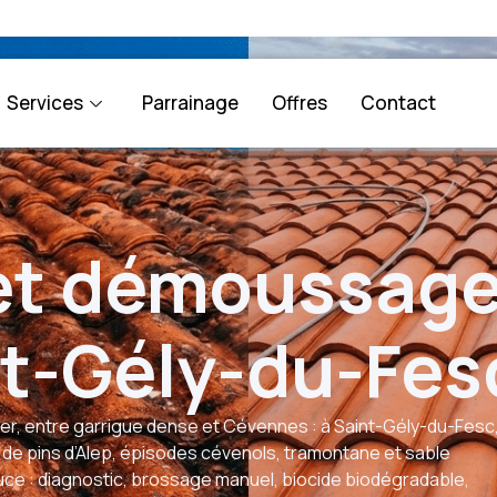
Services
Parrainage
Offres
Contact
et démoussag
nt-Gély-du-Fes
er, entre garrigue dense et Cévennes : à Saint-Gély-du-Fesc
 de pins d’Alep, épisodes cévenols, tramontane et sable
ce : diagnostic, brossage manuel, biocide biodégradable,