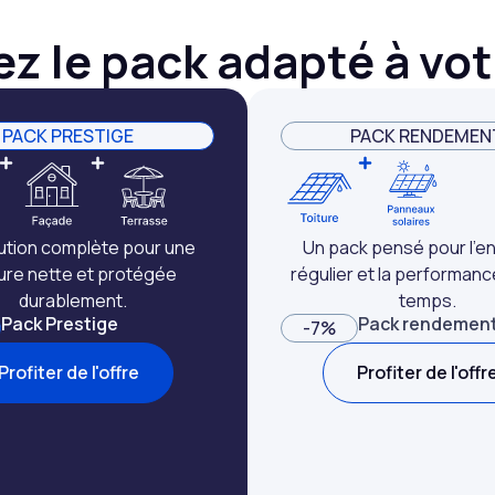
z le pack adapté à vo
PACK PRESTIGE
PACK RENDEMEN
lution complète pour une
Un pack pensé pour l'en
ture nette et protégée
régulier et la performanc
durablement.
temps.
Pack Prestige
Pack rendemen
-7%
Profiter de l'offre
Profiter de l'offr