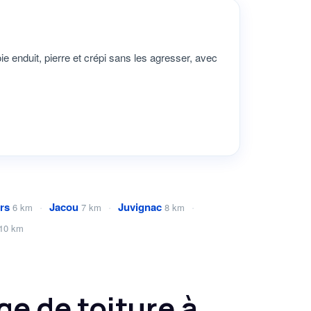
e enduit, pierre et crépi sans les agresser, avec
rs
·
Jacou
·
Juvignac
·
6 km
7 km
8 km
10 km
e de toiture à