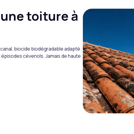
une toiture à
e canal, biocide biodégradable adapté
ux épisodes cévenols. Jamais de haute