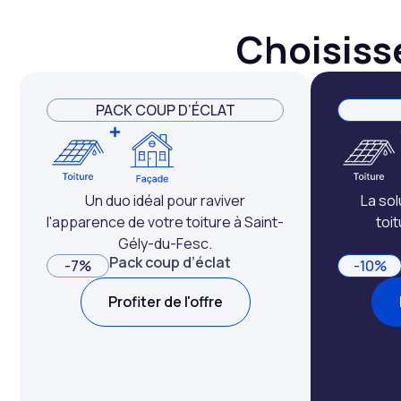
Choisisse
PACK COUP D’ÉCLAT
Un duo idéal pour raviver
La so
l'apparence de votre toiture à Saint-
toi
Gély-du-Fesc.
Pack coup d’éclat
-7%
-10%
Profiter de l'offre