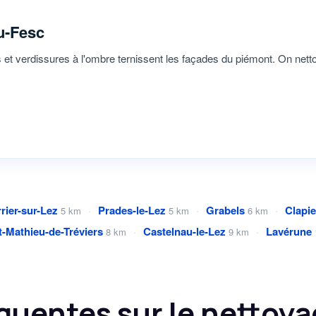
u-Fesc
et verdissures à l'ombre ternissent les façades du piémont. On nettoi
rier-sur-Lez
·
Prades-le-Lez
·
Grabels
·
Clapie
5 km
5 km
6 km
t-Mathieu-de-Tréviers
·
Castelnau-le-Lez
·
Lavérune
8 km
9 km
quentes sur le nettoyag