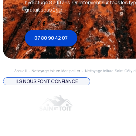
hydrofuge 8 à 10 ans. On intervient sur tous les ty
gratuit sous 24 h.
07 80 90 42 07
Accueil
›
Nettoyage toiture Montpellier
›
Nettoyage toiture Saint-Gély-
ILS NOUS FONT CONFIANCE