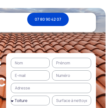
07 80 90 42 07
e
c
,